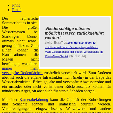
Print
Email
Der regnerische
Sommer hat es in sich.
Die großen
„
Niederschläge müssen
Wassermassen bei
möglichst rasch zurückgeführt
Starkregen können
werden.
“
oftmals nicht schnell
siehe:
ExtraTipp
:
Weil der Kanal voll ist
genug abfließen. Zum
- Schluss mit Boden-Versiegelung im Rhein-
Einen können die
Main-GebietSchluss mit Boden-Versiegelung im
Kanalisationen die
[06.09.2014]
Rhein-Main-Gebiet
Megen nicht
bewältigen, was durch
immer mehr
versiegelte Bodenflächen
zusätzlich verschärft wird. Zum Anderen
aber ist auch die eigene Infrastruktur nicht (mehr) in der Lage das
Wasser abzuleiten: Brüchige, alte und verstopfte Abwasserrohre und
ein maroder oder nicht vorhandener Rückstauschutz können für
mindestens Ärger, oft aber auch für starke Schäden sorgen.
Mit einer
Kamerabefahrung
kann die Qualität der Rohrleitungen
und Schächte schnell und umfassend beurteilt werden.
Verunreinigungen, eingewachsenes Wurzelwerk und andere