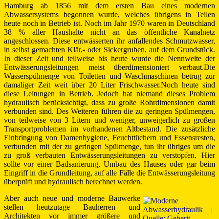
Hamburg ab 1856 mit dem ersten Bau eines modernen
Abwassersystems begonnen wurde, welches übrigens in Teilen
heute noch in Betrieb ist. Noch im Jahr 1970 waren in Deutschland
38 % aller Haushalte nicht an das öffentliche Kanalnetz
angeschlossen. Diese entwässerten ihr anfallendes Schmutzwasser,
in selbst gemachten Klär,- oder Sickergruben, auf dem Grundstück.
In dieser Zeit und teilweise bis heute wurde die Nennweite der
Entwässerungsleitungen meist überdimensioniert verbaut.Die
Wasserspülmenge von Toiletten und Waschmaschinen betrug zur
damaliger Zeit weit über 20 Liter Frischwasser.Noch heute sind
diese Leitungen in Betrieb. Jedoch hat niemand dieses Problem
hydraulisch berücksichtigt, dass zu große Rohrdimensionen damit
verbunden sind. Des Weiteren führen die zu geringen Spülmengen,
von teilweise von 3 Litern und weniger, unweigerlich zu großen
Transportproblemen im vorhandenen Altbestand. Die zusätzliche
Einbringung von Damenhygiene, Feuchttüchern und Essensresten,
verbunden mit der zu geringen Spülmenge, tun ihr übriges um die
zu groß verbauten Entwässerungsleitungen zu verstopfen. Hier
sollte vor einer Badsanierung, Umbau des Hauses oder gar beim
Eingriff in die Grundleitung, auf alle Fälle die Entwässerungsleitung
überprüft und hydraulisch berechnet werden.
Aber auch neue und moderne Bauwerke
stellen heutzutage Bauherren und
Architekten vor immer größere und