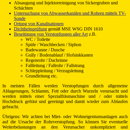
Absaugung und Injektorreinigung von Sickergruben und
Schächten
Untersuchung von Abwasserkanälen und Rohren mittels TV-
Sonde
Ortung von Kanalisationen
Dichtheitsprüfung
gemäß MSE WSG DIN 1610
Beseitigung von Verstopfungen aller Art
z.B.
WC / Toilette
Spüle / Waschbecken / Siphon
Badewanne / Dusche
Gully / Bodenablauf / Hofsinkkasten
Regenrohr / Dachrinne
Fallleitung / Fallrohr / Fallstrang
Schleppleitung / Verzugsleitung
Grundleitung etc.
In meisten Fällen werden Verstopfungen durch allgemeine
Ablagerungen, Schlamm, Fett oder durch Wurzeln verursacht und
werden mittels einer Spezialfräsmaschine und / oder mittels
Hochdruck gefräst und gereinigt und damit wieder zum Ablaufen
gebracht.
Übrigens: Wir achten bei Miet- oder Wohneigentumsanlagen auch
auf die Ursache der Rohrverstopfung. So können Sie eventuelle
Weiterbelastungen an den Verursacher unkompliziert und