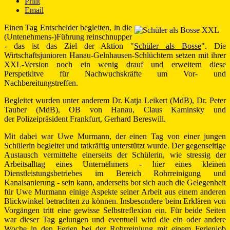
Print
Email
Einen Tag Entscheider begleiten, in die
(Untenehmens-)Führung reinschnupper
- das ist das Ziel der Aktion "
Schüler als Bosse
". Die
Wirtschaftsjunioren Hanau-Gelnhausen-Schlüchtern setzen mit ihrer
XXL-Version noch ein wenig drauf und erweitern diese
Perspetkitve für Nachwuchskräfte um Vor- und
Nachbereitungstreffen.
Begleitet wurden unter anderem Dr. Katja Leikert (MdB), Dr. Peter
Tauber (MdB), OB von Hanau, Claus Kaminsky und
der
Polizeipräsident Frankfurt, Gerhard Bereswill.
Mit dabei war Uwe Murmann, der einen Tag von einer jungen
Schülerin begleitet und tatkräftig unterstützt wurde. Der gegenseitige
Austausch vermittelte einerseits der Schülerin, wie stressig der
Arbeitsalltag eines Unternehmers - hier eines kleinen
Dienstleistungsbetriebes im Bereich Rohrreinigung und
Kanalsanierung - sein kann, anderseits bot sich auch die Gelegenheit
für Uwe Murmann einige Aspekte seiner Arbeit aus einem anderen
Blickwinkel betrachten zu können. Insbesondere beim Erklären von
Vorgängen tritt eine gewisse Selbstreflexion ein. Für beide Seiten
war dieser Tag gelungen und eventuell wird die ein oder andere
Woche in den Ferien bei der Rohrreiniung mit einem Ferienjob