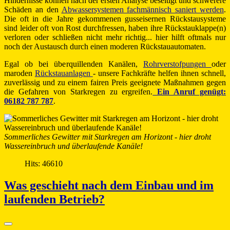
Hindernisse können nach der ersten Analyse beseitigt und schwerere
Schäden an den
Abwassersystemen fachmännisch saniert werden
.
Die oft in die Jahre gekommenen gusseisernen Rückstausysteme
sind leider oft von Rost durchfressen, haben ihre Rückstauklappe(n)
verloren oder schließen nicht mehr richtig... hier hilft oftmals nur
noch der Austausch durch einen moderen Rückstauautomaten.
Egal ob bei überquillenden Kanälen,
Rohrverstofpungen
oder
maroden
Rückstauanlagen
- unsere Fachkräfte helfen ihnen schnell,
zuverlässig und zu einem fairen Preis geeignete Maßnahmen gegen
die Gefahren von Starkregen zu ergreifen.
Ein Anruf genügt:
06182 787 787
.
Sommerliches Gewitter mit Starkregen am Horizont - hier droht
Wassereinbruch und überlaufende Kanäle!
Hits: 46610
Was geschieht nach dem Einbau und im
laufenden Betrieb?