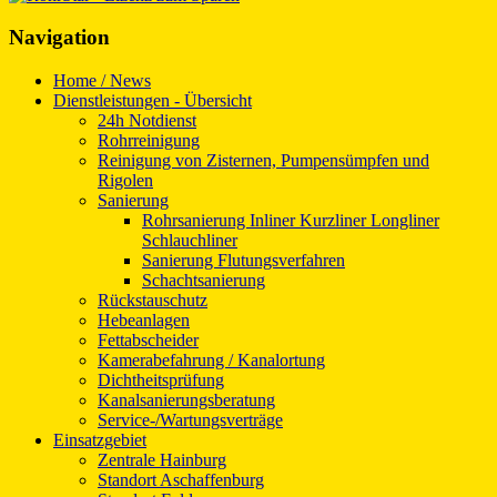
Navigation
Home / News
Dienstleistungen - Übersicht
24h Notdienst
Rohrreinigung
Reinigung von Zisternen, Pumpensümpfen und
Rigolen
Sanierung
Rohrsanierung Inliner Kurzliner Longliner
Schlauchliner
Sanierung Flutungsverfahren
Schachtsanierung
Rückstauschutz
Hebeanlagen
Fettabscheider
Kamerabefahrung / Kanalortung
Dichtheitsprüfung
Kanalsanierungsberatung
Service-/Wartungsverträge
Einsatzgebiet
Zentrale Hainburg
Standort Aschaffenburg