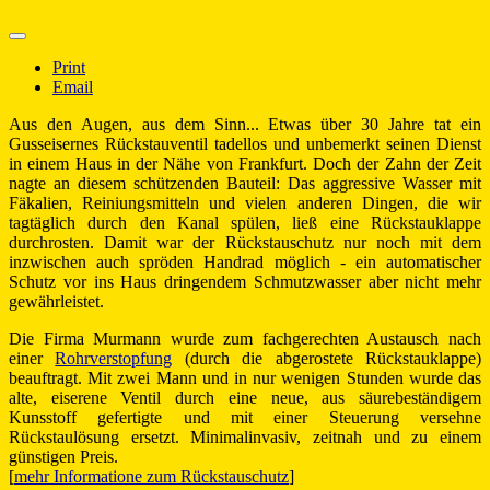
Print
Email
Aus den Augen, aus dem Sinn... Etwas über 30 Jahre tat ein
Gusseisernes Rückstauventil tadellos und unbemerkt seinen Dienst
in einem Haus in der Nähe von Frankfurt. Doch der Zahn der Zeit
nagte an diesem schützenden Bauteil: Das aggressive Wasser mit
Fäkalien, Reiniungsmitteln und vielen anderen Dingen, die wir
tagtäglich durch den Kanal spülen, ließ eine Rückstauklappe
durchrosten. Damit war der Rückstauschutz nur noch mit dem
inzwischen auch spröden Handrad möglich - ein automatischer
Schutz vor ins Haus dringendem Schmutzwasser aber nicht mehr
gewährleistet.
Die Firma Murmann wurde zum fachgerechten Austausch nach
einer
Rohrverstopfung
(durch die abgerostete Rückstauklappe)
beauftragt. Mit zwei Mann und in nur wenigen Stunden wurde das
alte, eiserene Ventil durch eine neue, aus säurebeständigem
Kunsstoff gefertigte und mit einer Steuerung versehne
Rückstaulösung ersetzt. Minimalinvasiv, zeitnah und zu einem
günstigen Preis.
[
mehr Informatione zum Rückstauschutz
]